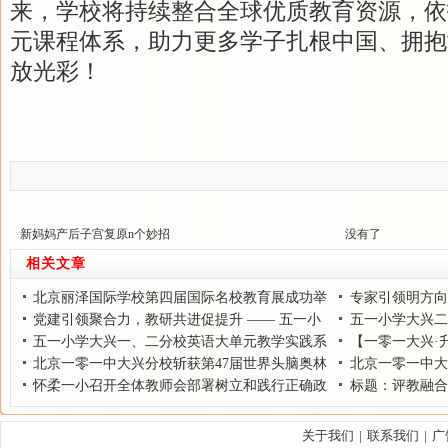
来，学校将持续整合全球优质教育资源，依
元课程体系，助力更多学子扎根中国、拥抱
放光彩！
新妈妈产后子宫复原n个妙招
没有了
相关文章
北京丽泽国际学校第四届国际名校教育展成功举
专家引领明方向
办
党建引领聚合力，教研共进促提升 —— 五一小
学怀柔分校开展项
五一小学大兴二
学教育集团手拉手系列活动
五一小学大兴一、二分校英语大单元教学实践系
【一零一大兴·
列活动（一）顺利开展
北京一零一中大兴分校斩获第47届世界头脑奥林
来
北京一零一中大
匹克全国三等奖
怀柔一小召开全体教师会部署树立和践行正确政
采，健康第一向未
标题：评教融合
绩观学习教育活动
一小学怀柔分校数
关于我们
|
联系我们
|
广