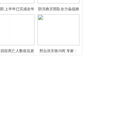
部:上半年已完成全年
防汛救灾部队全力奋战南
北
台回应死亡人数前后差
邢台洪灾致16死 专家：
别
车位建在人行道上（曝
平板电脑厂商调低7英寸
光
机