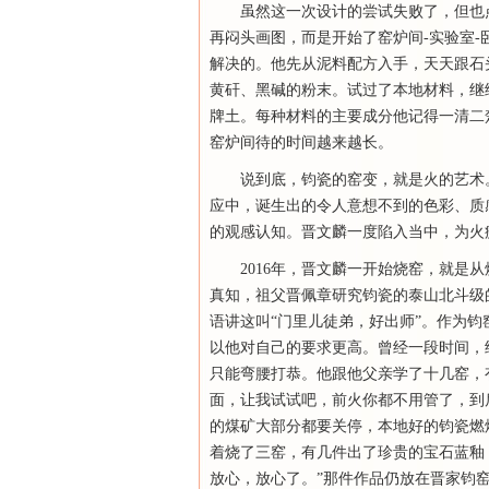
虽然这一次设计的尝试失败了，但也
再闷头画图，而是开始了窑炉间-实验室
解决的。他先从泥料配方入手，天天跟石
黄矸、黑碱的粉末。试过了本地材料，继
牌土。每种材料的主要成分他记得一清二
窑炉间待的时间越来越长。
说到底，钧瓷的窑变，就是火的艺术
应中，诞生出的令人意想不到的色彩、质
的观感认知。晋文麟一度陷入当中，为火
2016年，晋文麟一开始烧窑，就是
真知，祖父晋佩章研究钧瓷的泰山北斗级
语讲这叫“门里儿徒弟，好出师”。作为
以他对自己的要求更高。曾经一段时间，
只能弯腰打恭。他跟他父亲学了十几窑，
面，让我试试吧，前火你都不用管了，到
的煤矿大部分都要关停，本地好的钧瓷燃
着烧了三窑，有几件出了珍贵的宝石蓝釉
放心，放心了。”那件作品仍放在晋家钧