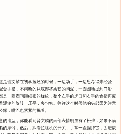
这是晋文麟在初学拉坯的时候，一边动手，一边思考得来经验，
配合手指，不间断的从底部将柔韧的陶泥，一圈圈地提到口沿，
都是一圈圈间距细密的旋纹，整个左手的虎口和右手的食指再度
着泥轮的旋转，压平，夹匀实。往往这个时候他的头部因为注意
轻颤，嘴巴也紧紧的抿着。
意的造型，你能看到晋文麟的面部表情明显有了松弛，如果不满
胎的厚薄，然后，踩着拉坯机的开关，手掌一歪捏掉它，丢进废