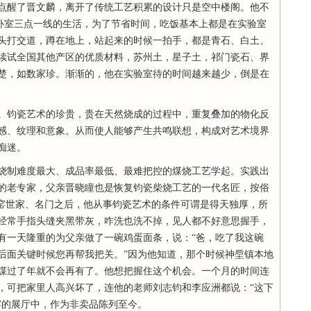
点醒了晋文麟，离开了传统工艺积累的设计只是空中楼阁。他不
-卧室三点一线的生活，为了节省时间，吃饭基本上都是在实验室
头打交道，蹲在地上，站起来的时候一拍手，都是青石、白土、
续试全国其他产区的优质材料，苏州土，星子土，祁门瓷石、界
楚，如数家珍。渐渐的，他在实验室待的时间越来越少，倒是在
。钧瓷艺术的珍贵，贵在天然烧成的过程中，重复叠加的物化反
感、纹理和意象。从而使人能够产生共鸣联想，构成对艺术境界
痴迷。
从烧制难度最大、成品率最低、最难把控的煤烧工艺学起。实践出
的老专家，父亲晋晓瞳也是恢复钧瓷柴烧工艺的一代名匠，按俗
钧窑世家、名门之后，他从事钧瓷艺术的条件可谓是得天独厚，所
经常手指头缝夹黑带灰，咋洗也洗不掉，见人都不好意思握手，
有一天隆重的为父亲做了一碗鸡蛋面条，说：“爸，吃了我这碗
后面关键时候您再帮我把关。”因为他知道，那个时候神垕镇本地
煤过了年就不会再有了。他想把握住这个机会。一个月的时间连
，可把家里人高兴坏了，连他的老师刘志钧和李应洲都说：“这下
窑的展厅中，作为非卖品陈列至今。