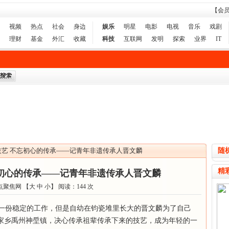
【会
视频
热点
社会
身边
娱乐
明星
电影
电视
音乐
戏剧
理财
基金
外汇
收藏
科技
互联网
发明
探索
业界
IT
技艺 不忘初心的传承——记青年非遗传承人晋文麟
随
精
初心的传承——记青年非遗传承人晋文麟
点聚焦网 【
大
中
小
】 阅读：
144
次
有一份稳定的工作，但是自幼在钧瓷堆里长大的晋文麟为了自己
到家乡禹州神垕镇，决心传承祖辈传承下来的技艺，成为年轻的一