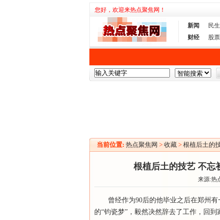
您好，欢迎来热点聚焦网！
新闻
民生
财经
股票
当前位置:
热点聚焦网
>
收藏
>
根植后土的
根植后土的技艺 不忘
来源:热
曾经作为90后的他毕业之后在郑州
的“钧瓷梦”，毅然决然辞去了工作，回