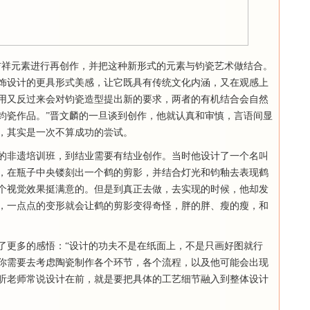
吉祥元素进行再创作，并把这种新形式的元素与钧瓷艺术做结合。
饰设计的更具形式美感，让它既具有传统文化内涵，又在观感上
用又反过来会对钧瓷造型提出新的要求，两者的有机结合会自然
钧瓷作品。”晋文麟的一旦谈到创作，他就认真和审慎，言语间显
，其实是一次不算成功的尝试。
的非遗培训班，到结业需要有结业创作。当时他设计了一个名叫
，在瓶子中央镂刻出一个鹤的剪影，并结合灯光和钧釉去表现鹤
个视觉效果挺满意的。但是到真正去做，去实现的时候，他却发
，一点点的变形就会让鹤的剪影变得奇怪，胖的胖、瘦的瘦，和
了更多的感悟：“设计的功夫不是在纸面上，不是只画好图就行
你需要去考虑陶瓷制作各个环节，各个流程，以及他可能会出现
听老师常说设计在前，就是要把具体的工艺细节融入到整体设计