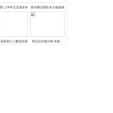
部:上半年已完成全年
防汛救灾部队全力奋战南
北
台回应死亡人数前后差
邢台洪灾致16死 专家：
别
车位建在人行道上（曝
平板电脑厂商调低7英寸
光
机