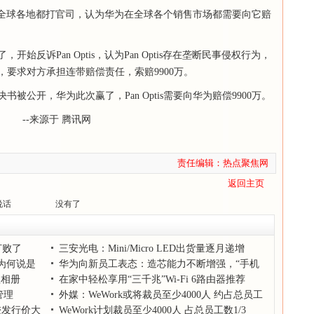
华为在全球各地都打官司，认为华为在全球各个销售市场都需要向它赔
反诉Pan Optis，认为Pan Optis存在垄断民事侵权行为，
要求对方承担连带赔偿责任，索赔9900万。
被公开，华为此次赢了，Pan Optis需要向华为赔偿9900万。
 腾讯网
责任编辑：热点聚焦网
返回主页
说话
没有了
打败了
三安光电：Mini/Micro LED出货量逐月递增
，为何说是
华为向新员工表态：造芯能力不断增强，“手机
歌相册
王座终将归来”
在家中轻松享用“三千兆”Wi-Fi 6路由器推荐
管理
外媒：WeWork或将裁员至少4000人 约占总员工
较发行价大
数的1/3
WeWork计划裁员至少4000人 占总员工数1/3