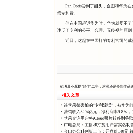
Pan Optis尝到了甜头，企图和
偿专利费。
但在中国起诉华为时，华为就受不了了，开始
违反了专利的公平、合理、无歧视的原则，
近日，这起在中国打的专利官司的裁决书
--来源于
范明最不愿提"炒作"二字：演员还是要靠作品
相关文章
连苹果都害怕的“专利流氓”，被华为
营销收入3204亿元，净利润率9.8％
华为的艰难时刻？
苹果允许用户将iCloud照片转移到谷
广电总局：主播和打赏用户需实名制
金山办公科创板上市：开盘价140元 