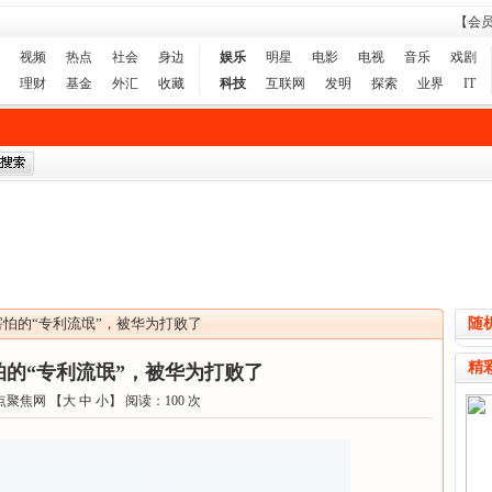
【会
视频
热点
社会
身边
娱乐
明星
电影
电视
音乐
戏剧
理财
基金
外汇
收藏
科技
互联网
发明
探索
业界
IT
怕的“专利流氓”，被华为打败了
随
精
怕的“专利流氓”，被华为打败了
点聚焦网 【
大
中
小
】 阅读：
100
次