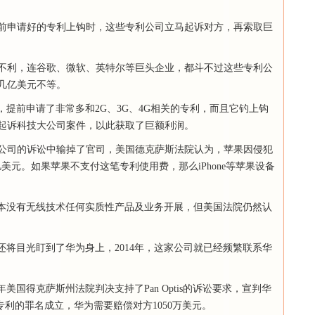
前申请好的专利上钩时，这些专利公司立马起诉对方，再索取巨
不利，连谷歌、微软、英特尔等巨头企业，都斗不过这些专利公
几亿美元不等。
公司，提前申请了非常多和2G、3G、4G相关的专利，而且它钓上钩
起诉科技大公司案件，以此获取了巨额利润。
公司的诉讼中输掉了官司，美国德克萨斯法院认为，苹果因侵犯
偿3亿美元。如果苹果不支付这笔专利使用费，那么iPhone等苹果设备
is根本没有无线技术任何实质性产品及业务开展，但美国法院仍然认
tis还将目光盯到了华为身上，2014年，这家公司就已经频繁联系华
018年美国得克萨斯州法院判决支持了Pan Optis的诉讼要求，宣判华
技术专利的罪名成立，华为需要赔偿对方1050万美元。