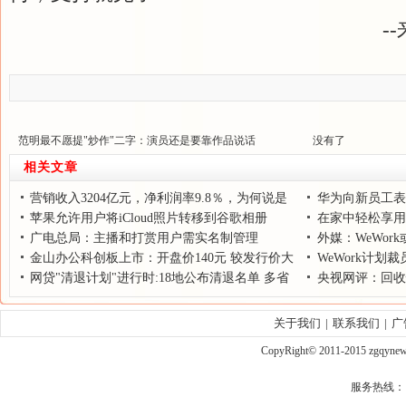
--来源于 
范明最不愿提"炒作"二字：演员还是要靠作品说话
没有了
相关文章
营销收入3204亿元，净利润率9.8％，为何说是
华为向新员工表
华为的艰难时刻？
苹果允许用户将iCloud照片转移到谷歌相册
王座终将归来”
在家中轻松享用“
广电总局：主播和打赏用户需实名制管理
外媒：WeWor
金山办公科创板上市：开盘价140元 较发行价大
数的1/3
WeWork计划裁
涨205%
网贷"清退计划"进行时:18地公布清退名单 多省
央视网评：回收
一刀切
关于我们
|
联系我们
|
广
CopyRight© 2011-2015 zgqy
服务热线： qq