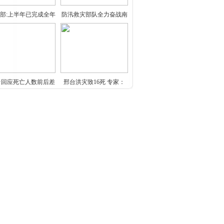
部:上半年已完成全年
防汛救灾部队全力奋战南
北
台回应死亡人数前后差
邢台洪灾致16死 专家：
别
车位建在人行道上（曝
平板电脑厂商调低7英寸
光
机