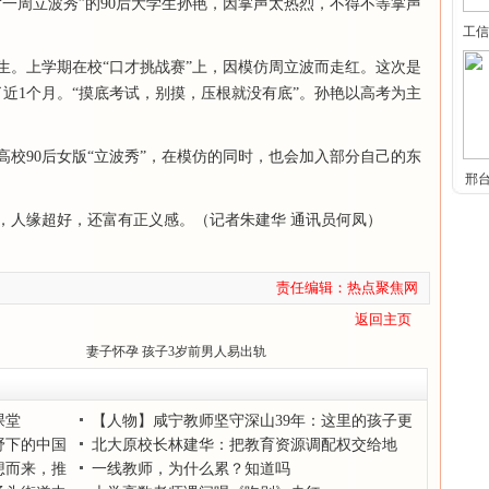
“一周立波秀”的90后大学生孙艳，因掌声太热烈，不得不等掌声
工信
学生。上学期在校“口才挑战赛”上，因模仿周立波而走红。这次是
近1个月。“摸底考试，别摸，压根就没有底”。孙艳以高考为主
校90后女版“立波秀”，在模仿的同时，也会加入部分自己的东
邢
，人缘超好，还富有正义感。（记者朱建华 通讯员何凤）
责任编辑：热点聚焦网
返回主页
停
妻子怀孕 孩子3岁前男人易出轨
课堂
【人物】咸宁教师坚守深山39年：这里的孩子更
野下的中国
需要我！
北大原校长林建华：把教育资源调配权交给地
想而来，推
方，才能搞活教育体系
一线教师，为什么累？知道吗