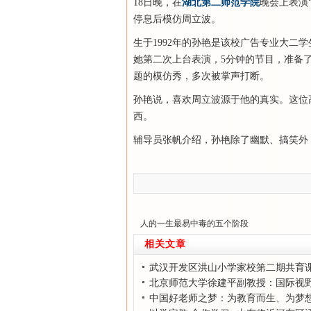
18日晚，在
湖北第二师范学院
晚会上表演
停息后模仿周立波。
生于1992年的孙艳是该校广告专业大二
她第二次上台表演，5分钟的节目，准备了
题的模仿秀，多次被掌声打断。
孙艳说，喜欢周立波源于他的真实。这位高
西。
辅导员张帆介绍，孙艳除了幽默、搞笑外
人的一生最易中毒的五个阶段
相关文章
武汉开发区洪山小学家校第二期共育
北京师范大学徐建平副教授：国际视
教师核心胜任力
中国好老师之梦：为教育而生、为梦