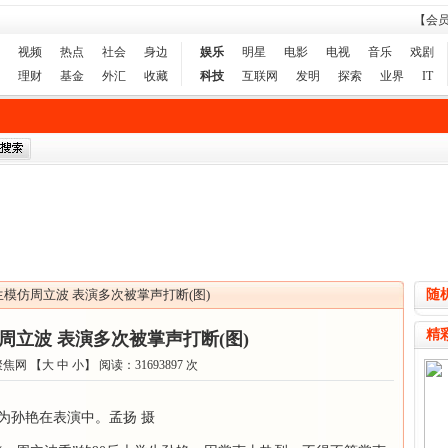
【会
视频
热点
社会
身边
娱乐
明星
电影
电视
音乐
戏剧
理财
基金
外汇
收藏
科技
互联网
发明
探索
业界
IT
生模仿周立波 表演多次被掌声打断(图)
随
精
周立波 表演多次被掌声打断(图)
聚焦网 【
大
中
小
】 阅读：
31693897
次
为孙艳在表演中。孟扬 摄