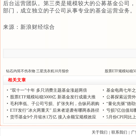
后台运营团队。第三类是规模较大的公募基金公司，
部门，成立独立的子公司从事专业的基金运营业务。
来源：新浪财经综合
钻石内筒不伤衣物 三星洗衣机10月报价
股票ETF规模站稳5
相关文章
“双十一”十年 多只消费主题基金涨超两倍
基金电商七年之
股票ETF规模站稳5000亿 新基金发行成最大推
公募探索运营外
手
毛利率低、子公司亏损、扩张失利，合纵药易购
“量化先驱”德
IPO前路多舛
ETF发行“冰火两重天” 后来者逆袭有哪两条路径
国
亏损7亿估值却翻
货币基金9个月缩水1万亿 接入余额宝规模效应
财技"
5月份CPI同比上
锐减
关于我们
|
联系我们
|
广