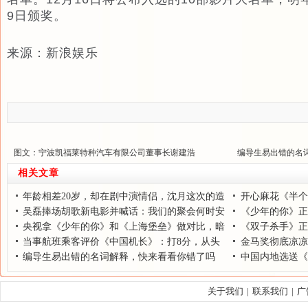
9日颁奖。
来源：新浪娱乐
图文：宁波凯福莱特种汽车有限公司董事长谢建浩
编导生易出错的名
相关文章
年龄相差20岁，却在剧中演情侣，沈月这次的造
开心麻花《半个
型不输“佟年”
吴磊捧场胡歌新电影并喊话：我们的聚会何时安
水》“笑友”归来引
《少年的你》正
排?
央视拿《少年的你》和《上海堡垒》做对比，暗
《双子杀手》正
讽鹿晗彻底跌下神坛
当事航班乘客评价《中国机长》：打8分，从头
看懂李安式情怀！
金马奖彻底凉凉
哭到尾，很感动
编导生易出错的名词解释，快来看看你错了吗
连赞助商也撤资了
中国内地选送《
关于我们
|
联系我们
|
广