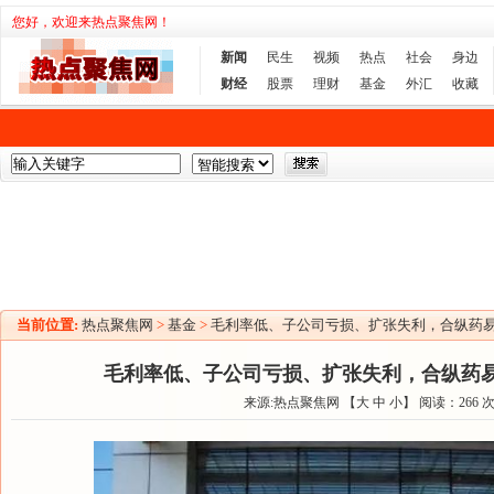
您好，欢迎来热点聚焦网！
新闻
民生
视频
热点
社会
身边
财经
股票
理财
基金
外汇
收藏
当前位置:
热点聚焦网
>
基金
>
毛利率低、子公司亏损、扩张失利，合纵药易
毛利率低、子公司亏损、扩张失利，合纵药易
来源:热点聚焦网 【
大
中
小
】 阅读：
266