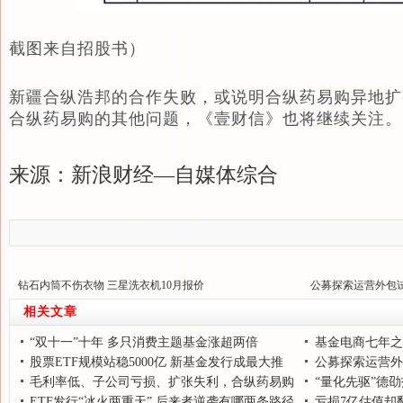
截图来自招股书）
新疆合纵浩邦的合作失败，或说明合纵药易购异地扩
合纵药易购的其他问题，《壹财信》也将继续关注。
来源：新浪财经—自媒体综合
钻石内筒不伤衣物 三星洗衣机10月报价
公募探索运营外包
相关文章
“双十一”十年 多只消费主题基金涨超两倍
基金电商七年之
股票ETF规模站稳5000亿 新基金发行成最大推
公募探索运营外
手
毛利率低、子公司亏损、扩张失利，合纵药易购
“量化先驱”德
IPO前路多舛
ETF发行“冰火两重天” 后来者逆袭有哪两条路径
国
亏损7亿估值却翻