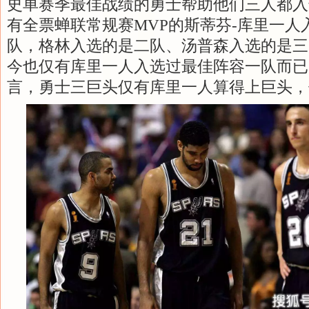
史单赛季最佳战绩的勇士帮助他们三人都入
有全票蝉联常规赛MVP的斯蒂芬-库里一人
队，格林入选的是二队、汤普森入选的是三
今也仅有库里一人入选过最佳阵容一队而已
言，勇士三巨头仅有库里一人算得上巨头，