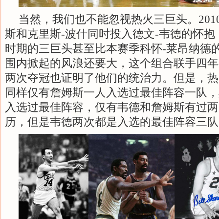
当然，我们也不能忽视热火三巨头。201
斯和克里斯-波什同时投入德文-韦德的怀
时期的三巨头甚至比本赛季科怀-莱昂纳德的
围内掀起的风浪还要大，这个组合联手四年
两次夺冠也证明了他们的统治力。但是，热
同样仅有詹姆斯一人入选过最佳阵容一队，
入选过最佳阵容，仅有韦德和詹姆斯有过两
历，但是韦德两次都是入选的最佳阵容三队