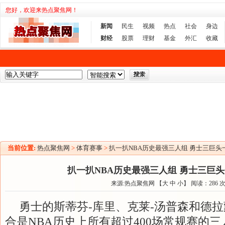
您好，欢迎来热点聚焦网！
新闻
民生
视频
热点
社会
身边
财经
股票
理财
基金
外汇
收藏
当前位置:
热点聚焦网
>
体育赛事
>
扒一扒NBA历史最强三人组 勇士三巨头
扒一扒NBA历史最强三人组 勇士三巨
来源:热点聚焦网 【
大
中
小
】 阅读：
286
勇士的斯蒂芬-库里、克莱-汤普森和德拉
合是NBA历史上所有超过400场常规赛的