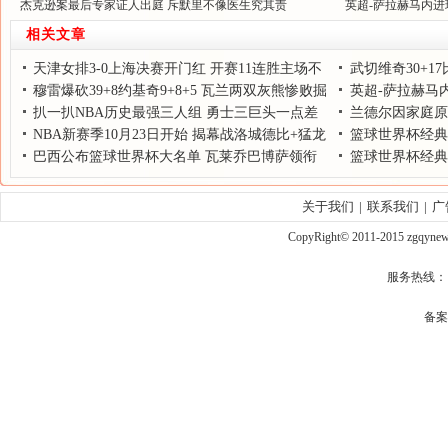
杰克逊案最后专家证人出庭 斥默里不像医生究其责
英超-萨拉赫马内进球
相关文章
天津女排3-0上海决赛开门红 开赛11连胜主场不
武切维奇30+1
败
穆雷爆砍39+8约基奇9+8+5 瓦兰两双灰熊惨败掘
胜
英超-萨拉赫马内
金
扒一扒NBA历史最强三人组 勇士三巨头一点差
跑
兰德尔因家庭原
距大
NBA新赛季10月23日开始 揭幕战洛城德比+猛龙
练队
篮球世界杯经典
VS鹈鹕
巴西公布篮球世界杯大名单 瓦莱乔巴博萨领衔
篮球世界杯经典
冠成绝唱
关于我们
|
联系我们
|
广
CopyRight© 2011-2015 zgqy
服务热线： qq
备案号