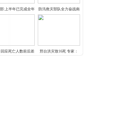
部:上半年已完成全年
防汛救灾部队全力奋战南
北
台回应死亡人数前后差
邢台洪灾致16死 专家：
别
车位建在人行道上（曝
平板电脑厂商调低7英寸
光
机