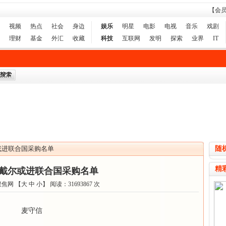
【会
视频
热点
社会
身边
娱乐
明星
电影
电视
音乐
戏剧
理财
基金
外汇
收藏
科技
互联网
发明
探索
业界
IT
或进联合国采购名单
随
精
戴尔或进联合国采购名单
聚焦网 【
大
中
小
】 阅读：
31693867
次
麦守信