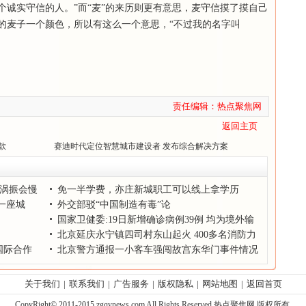
个诚实守信的人。”而“麦”的来历则更有意思，麦守信摸了摸自己
的麦子一个颜色，所以有这么一个意思，“不过我的名字叫
责任编辑：热点聚焦网
返回主页
款
赛迪时代定位智慧城市建设者 发布综合解决方案
性涡振会慢
免一半学费，亦庄新城职工可以线上拿学历
一座城
外交部驳“中国制造有毒”论
国家卫健委:19日新增确诊病例39例 均为境外输
入
北京延庆永宁镇四司村东山起火 400多名消防力
国际合作
量正在扑救
北京警方通报一小客车强闯故宫东华门事件情况
关于我们
|
联系我们
|
广告服务
|
版权隐私
|
网站地图
|
返回首页
CopyRight© 2011-2015 zgqynews.com All Rights Reserved 热点聚焦网 版权所有