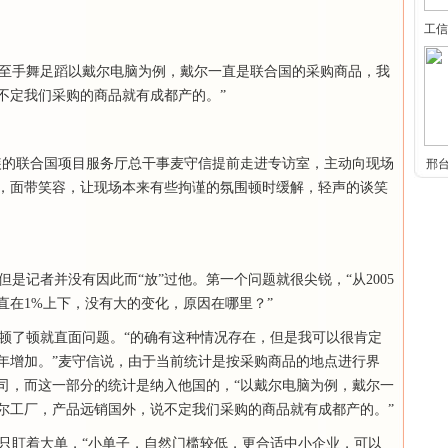
工信
至手舞足蹈以戴尔电脑为例，戴尔一直是联合国的采购商品，我
不定我们采购的商品就有成都产的。”
黑西装的联合国项目服务厅总干事麦守信提前走进专访室，主动向现场
邢
，面带笑容，让现场本来有些拘谨的氛围顿时缓解，轻声的谈笑
记者并没有因此而“放”过他。第一个问题就很尖锐，“从2005
停
直在1%上下，没有大的变化，原因在哪里？”
了顿就直面问题。“的确有这种情况存在，但是我可以很肯定
年增加。”麦守信说，由于当前统计是按采购商品的地点进行界
司，而这一部分的统计是纳入他国的，“以戴尔电脑为例，戴尔一
尔工厂，产品远销国外，说不定我们采购的商品就有成都产的。”
盯着大单，“小单子，自然门槛较低，更合适中小企业，可以