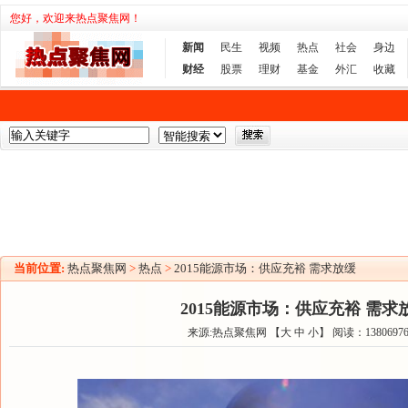
您好，欢迎来热点聚焦网！
新闻
民生
视频
热点
社会
身边
财经
股票
理财
基金
外汇
收藏
当前位置:
热点聚焦网
>
热点
>
2015能源市场：供应充裕 需求放缓
2015能源市场：供应充裕 需求
来源:热点聚焦网 【
大
中
小
】 阅读：
1380697