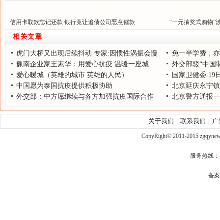
信用卡取款忘记还款 银行竟让追债公司恶意催款
“一元抽奖式购物”
相关文章
虎门大桥又出现后续抖动 专家:因惯性涡振会慢
免一半学费，亦
慢消除
豫南企业家王素华：用爱心抗疫 温暖一座城
外交部驳“中国
爱心暖城（英雄的城市 英雄的人民）
国家卫健委:19
中国愿为泰国抗疫提供积极协助
入
北京延庆永宁镇
外交部：中方愿继续与各方加强抗疫国际合作
量正在扑救
北京警方通报一
关于我们
|
联系我们
|
广
CopyRight© 2011-2015 zgqy
服务热线： qq
备案号